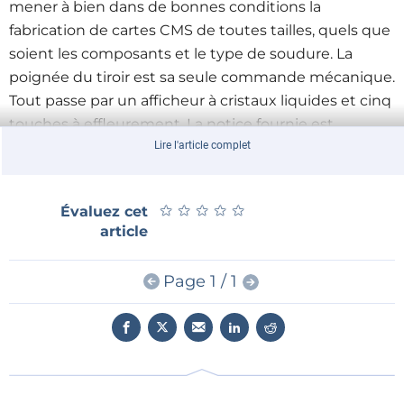
mener à bien dans de bonnes conditions la
fabrication de cartes CMS de toutes tailles, quels que
soient les composants et le type de soudure. La
poignée du tiroir est sa seule commande mécanique.
Tout passe par un afficheur à cristaux liquides et cinq
touches à effleurement. La notice fournie est
soignée, complète et en (bon !) français. Le service
Lire l'article complet
après-vente assuré par Elektor.
Les comparaisons hâtives avec des produits
★
★
★
★
★
★
★
★
★
★
Évaluez cet
supposés identiques proposés sans garantie sur
article
certains sites de vente en ligne sont abusives.
Page 1 / 1
* Elektor PCB Service
fabrique rapidement vos
circuits imprimés à un tarif avantageux même par
petites quantités :
la qualité optimale au meilleur prix