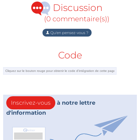
calcul du prix en ligne = pas de mauvaise
Discussion
surprise
expédition sous 5 jours ouvrables
(0 commentaire(s))
aucun frais
l'assurance de qualité d'Elektor
Qu'en pensez-vous ?
pas de minimum de commande
Code
Inscrivez-vous
à notre lettre
d'information