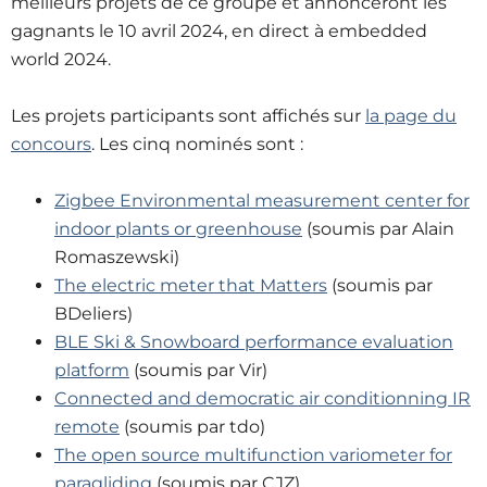
meilleurs projets de ce groupe et annonceront les
gagnants le 10 avril 2024, en direct à embedded
world 2024.
Les projets participants sont affichés sur
la page du
concours
. Les cinq nominés sont :
Zigbee Environmental measurement center for
indoor plants or greenhouse
(soumis par Alain
Romaszewski)
The electric meter that Matters
(soumis par
BDeliers)
BLE Ski & Snowboard performance evaluation
platform
(soumis par Vir)
Connected and democratic air conditionning IR
remote
(soumis par tdo)
The open source multifunction variometer for
paragliding
(soumis par CJZ)