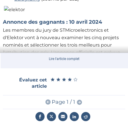
Annonce des gagnants : 10 avril 2024
Les membres du jury de STMicroelectronics et
d'Elektor vont à nouveau examiner les cinq projets
nominés et sélectionner les trois meilleurs pour
l'attribution des prix. L'annonce officielle est prévue
Lire l'article complet
sur le stand de ST (4A-148) lors de l'embedded world
Exhibition & Conference à Nuremberg (Allemagne) le
mercredi 10 avril 2024 à 17 heures. Tous les
★
★
★
★
★
★
★
★
★
★
Évaluez cet
participants, et en particulier les cinq nominés, sont
article
cordialement invités à assister à la cérémonie de
remise des prix. Au cours de cette cérémonie, nous
Page 1 / 1
reviendrons une dernière fois sur le concours et nous
espérons que les lauréats nous expliqueront
comment leur projet a vu le jour.