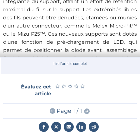
intégrante du support, offrant un effort de rétention
maximal du fil sur le support. Les extrémités libres
des fils peuvent être dénudées, étamées ou munies
d'un autre connecteur, comme le Molex Micro-Fit™
ou le Mizu P25™. Ces nouveaux supports sont dotés
d'une fonction de pré-chargement de LED, qui
permet de positionner la diode avant l'assemblage
final. Cela réduit le temps d'assemblage et prévient
Lire l'article complet
les problèmes de qualité dus à un mauvais
alignement.
★
★
★
★
★
★
★
★
★
★
Évaluez cet
article
Page 1 / 1