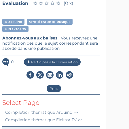
Évaluation
★
★
★
★
★
★
★
★
★
★
(0 x)
ARDUINO
SYNTHÉTISEUR DE MUSIQUE
ELEKTOR TV
Abonnez-vous aux balises
! Vous recevrez une
notification dès que le sujet correspondant sera
abordé dans une publication.
0
Participez à la conversation
Print
Select Page
Compilation thématique
Arduino
>>
Compilation thématique
Elektor TV
>>