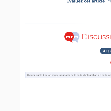
Évaluez cet article
Discuss
Qu'