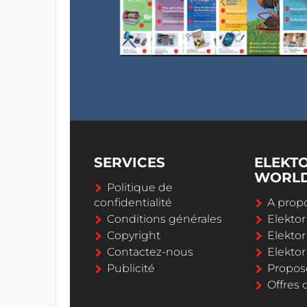
SERVICES
ELEKT
WORL
Politique de
confidentialité
A propo
Conditions générales
Elekto
Copyright
Elektor
Contactez-nous
Elekto
Publicité
Propos
Offres 