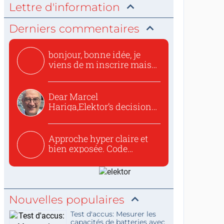
Lettre d'information
Derniers commentaires
bonjour, bonne idée, je
viens de m inscrire mais
o...
Dear Marcel
Hariga,Elektor’s decision
to republish...
Approche hyper claire et
bien exposée. Code
concis...
Nouvelles populaires
Test d'accus: Mesurer les
capacités de batteries avec