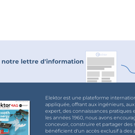
 notre lettre d'information
Elektor est une plateforme internatio
appliquée, offrant aux ingénieurs, au
expert, des connaissances pratiques et
les années 1960, nous avons encou
concevoir, construire et partager de
bénéficient d'un accès exclusif à des 