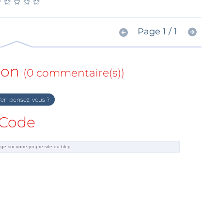
★
★
★
★
★
★
★
★
★
★
Page 1 / 1
ion
(0 commentaire(s))
en pensez-vous ?
Code