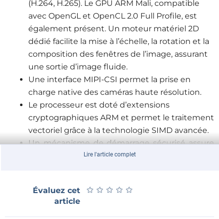
(H.264, H.265). Le GPU ARM Mali, compatible
avec OpenGL et OpenCL 2.0 Full Profile, est
également présent. Un moteur matériel 2D
dédié facilite la mise à l’échelle, la rotation et la
composition des fenêtres de l’image, assurant
une sortie d’image fluide.
Une interface MIPI-CSI permet la prise en
charge native des caméras haute résolution.
Le processeur est doté d’extensions
cryptographiques ARM et permet le traitement
vectoriel grâce à la technologie SIMD avancée.
Un mécanisme de démarrage sécurisé assure
que seules les images signées peuvent être
Lire l'article complet
exécutées sur l’appareil. En combinaison avec
l’élément sécurisé optionnel certifié EAL6+, ils
★
★
★
★
★
★
★
★
★
★
Évaluez cet
garantissent l’identification cryptographique et
article
le stockage sécurisé des clés numériques.