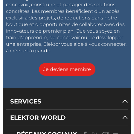
qualité.
concevoir, construire et partager des solutions
concrètes. Les membres bénéficient d'un accès
Ces produits apportent à nos clients un avantage de
exclusif à des projets, de réductions dans notre
sécurisation sans dommage pour l’organisation des
boutique et d'opportunités de collaborer avec des
innovateurs de premier plan. Que vous soyez en
câbles, tout en étant écoresponsables, conformes
train d'apprendre, de concevoir ou de développer
aux plus hauts standards de qualité et assurant une
une entreprise, Elektor vous aide à vous connecter,
valeur ajoutée à nos clients, gage de performances
à créer et à grandir.
durables et de fiabilité dans les applications les plus
variées. »
Je deviens membre
norelem
SERVICES
ELEKTOR WORLD