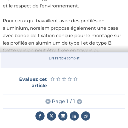
et le respect de l’environnement.
Pour ceux qui travaillent avec des profilés en
aluminium, norelem propose également une base
avec bande de fixation conçue pour le montage sur
les profilés en aluminium de type I et de type B.
Cette version peut être fixée en travers ou
parallèlement à la rainure du profilé avec un angle
Lire l'article complet
droit de 45°. Disponible en largeurs de 10 et 20 mm
et en trois longueurs, cette embase permet des
★
★
★
★
★
★
★
★
★
★
Évaluez cet
plages de serrage de 4 à 60 mm. Ce produit s’intègre
article
parfaitement aux profilés en aluminium et offre une
solution de gestion des câbles sûre et ajustable pour
Page 1 / 1
les systèmes basés sur des profilés. Les options de
montage sans outil permettent d’économiser du
temps et des efforts, améliorant ainsi la productivité
et la facilité d’installation.