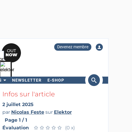
Devenez membre
S
NEWSLETTER
E-SHOP
ercher
Infos sur l'article
2 juillet 2025
par
Nicolas Feste
sur
Elektor
Page 1 / 1
Évaluation
★
★
★
★
★
★
★
★
★
★
(0 x)