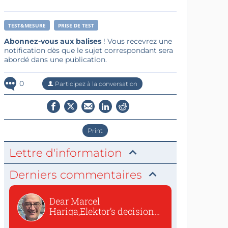
TEST&MESURE
PRISE DE TEST
Abonnez-vous aux balises
! Vous recevrez une
notification dès que le sujet correspondant sera
abordé dans une publication.
0
Participez à la conversation
Print
Lettre d'information
Derniers commentaires
Dear Marcel
Hariga,Elektor’s decision
to republish...