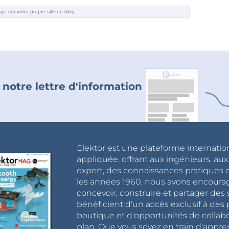
 notre lettre d'information
Elektor est une plateforme internatio
appliquée, offrant aux ingénieurs, au
expert, des connaissances pratiques et
les années 1960, nous avons encou
concevoir, construire et partager de
bénéficient d'un accès exclusif à des 
boutique et d'opportunités de collab
plan. Que vous soyez en train d'appr