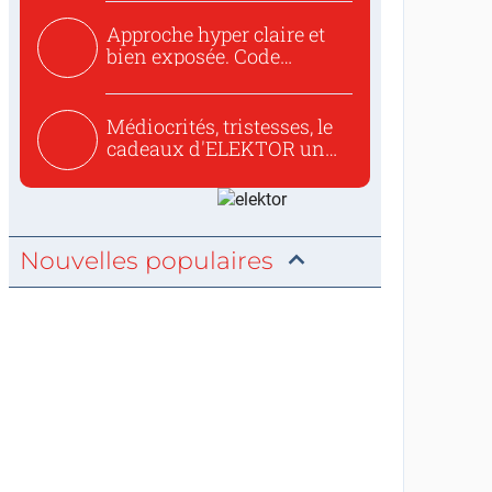
Approche hyper claire et
bien exposée. Code
concis...
Médiocrités, tristesses, le
cadeaux d'ELEKTOR un
c...
Nouvelles populaires