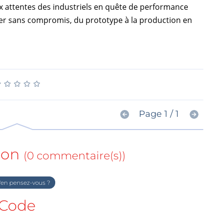
x attentes des industriels en quête de performance
ster sans compromis, du prototype à la production en
★
★
★
★
★
★
★
★
★
★
Page 1 / 1
ion
(0 commentaire(s))
en pensez-vous ?
Code