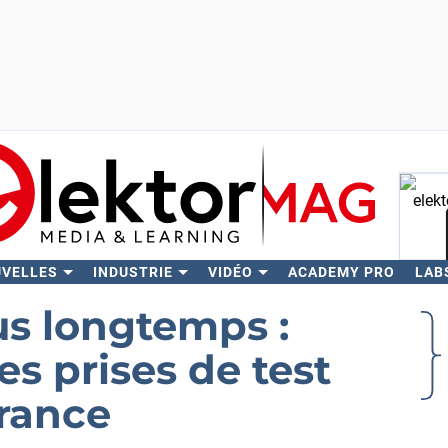
UVELLES
INDUSTRIE
VIDÉO
ACADEMY PRO
LAB
Rech
us longtemps :
s prises de test
rance