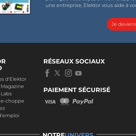
une entreprise, Elektor vous aide à vou
Je devie
OR
RÉSEAUX SOCIAUX
D
s d'Elektor
r Magazine
PAIEMENT SÉCURISÉ
 Labs
r e-choppe
ez
d’emploi
NOTRE
UNIVERS