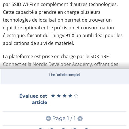
par SSID Wi-Fi en complément d'autres technologies.
Cette capacité à prendre en charge plusieurs
technologies de localisation permet de trouver un
équilibre optimal entre précision et consommation
électrique, faisant du Thingy:91 X un outil idéal pour les
applications de suivi de matériel.
La plateforme est prise en charge par le SDK nRF
Connect et la Nordic Developer Academy, offrant des
formations pour maximiser son utilisation.
Lire l'article complet
Nordic Semiconductor
★
★
★
★
★
★
★
★
★
★
Évaluez cet
article
Page 1 / 1