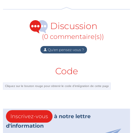
blanche, la réception gratuite des chaînes de la TNT avec une
parabole... lisez « Bien comprendre et installer la Télévision
Numérique Terrestre - Réception et distribution de la TNT en
Discussion
individuel/collectif, hertzien/satellite/ADSL/câble ».
(0 commentaire(s))
OFFRE SPÉCIALE :
Qu'en pensez-vous ?
commandez ce livre
franco de port
jusqu'au 25 janvier
Code
Calendrier du passage au tout numérique en 2011
Haute Normandie - Picardie : 1er février
Ile de France : 8 mars
Inscrivez-vous
à notre lettre
Aquitaine - Limousin : 29 mars
d'information
Auvergne : 10 mai