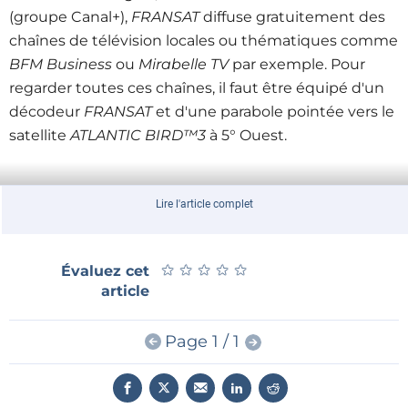
(groupe Canal+),
FRANSAT
diffuse gratuitement des
chaînes de télévision locales ou thématiques comme
BFM Business
ou
Mirabelle TV
par exemple. Pour
regarder toutes ces chaînes, il faut être équipé d'un
décodeur
FRANSAT
et d'une parabole pointée vers le
satellite
ATLANTIC BIRD™3
à 5° Ouest.
FRANSAT
qui diffuse déjà la chaîne d’information
Lire l'article complet
généraliste
BFM TV
renforce ainsi son pôle
« information ». Quant à
BFM Business
, elle obtient
ainsi une diffusion sur la totalité de la France
★
★
★
★
★
★
★
★
★
★
Évaluez cet
métropolitaine,
zones urbaines et rurales couvertes
article
ou non
par le réseau de télévision hertzien (zones
blanches).
Page 1 / 1
Pour en savoir plus sur les droits des téléspectateurs en zone