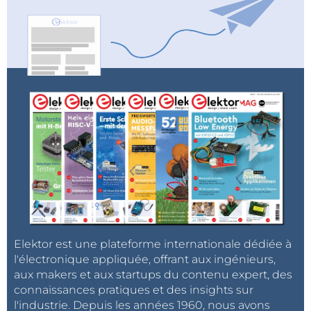
Corse - Côte d'Azur (06, 83) : 24 mai
Rhône (01, 07, 26, 42, 69) : 14 juin
Provence - Alpes (13, 04, 05, 84) : 5 juillet
Alpes (38, 73, 74) : 20 septembre
Midi - Pyrénées : 8 novembre
Languedoc - Roussillon : 29 novembre
Dom - Com : 30 novembre
Elektor est une plateforme internationale dédiée à
l'électronique appliquée, offrant aux ingénieurs,
aux makers et aux startups du contenu expert, des
connaissances pratiques et des insights sur
l'industrie. Depuis les années 1960, nous avons