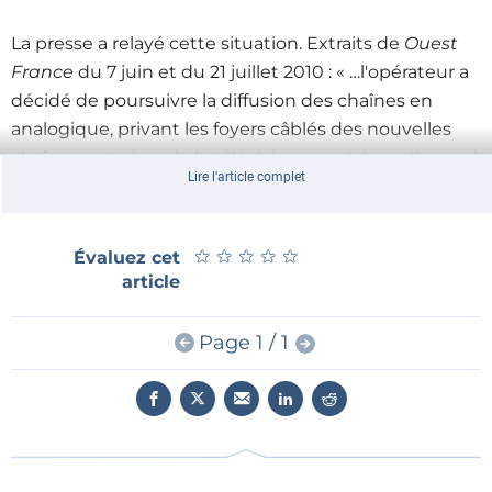
La presse a relayé cette situation. Extraits de
Ouest
France
du 7 juin et du 21 juillet 2010 : « …l'opérateur a
décidé de poursuivre la diffusion des chaînes en
analogique, privant les foyers câblés des nouvelles
chaînes gratuites de la télévision numérique. Il prend
Lire l'article complet
à contre-pied la campagne d'information sur la TNT,
en annonçant non sans cynisme aux locataires des
HLM qu'il a «
le plaisir de vous annoncer que pour
★
★
★
★
★
★
★
★
★
★
Évaluez cet
assurer votre confort et vous remercier de votre
article
confiance, nous avons choisi de poursuivre la
diffusion analogique de vos programmes TV actuels
Page 1 / 1
au-delà du 8 juin
»...
Le maire de Lorient n'a pas apprécié. Il a annoncé
qu'il n'y aura pas «
de fracture sociale sur la TNT
».
Avec Lorient Habitat, il étudie actuellement des
solutions pour mettre en place un accès à la TNT