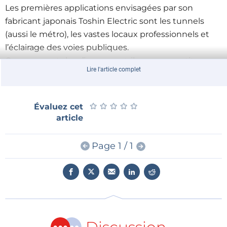
Les premières applications envisagées par son
fabricant japonais Toshin Electric sont les tunnels
(aussi le métro), les vastes locaux professionnels et
l’éclairage des voies publiques.
Ce nouveau tube s’imposera-t-il sous son petit nom «
Lire l'article complet
Bikei» ? Et au prix de 230 € ? C’est cher, mais à ce
prix, il est fourni avec une protection en
polycarbonate blanche ou transparente.
★
★
★
★
★
★
★
★
★
★
Évaluez cet
article
Page 1 / 1