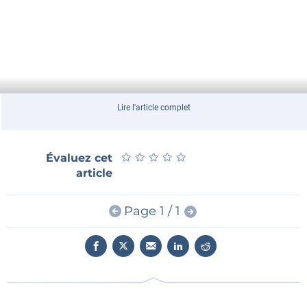
Lire l'article complet
★
★
★
★
★
★
★
★
★
★
Évaluez cet
article
Page 1 / 1