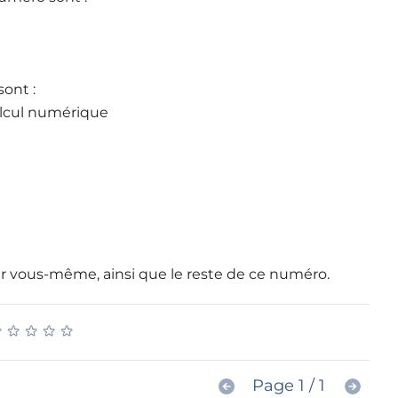
sont :
calcul numérique
rir vous-même, ainsi que le reste de ce numéro.
★
★
★
★
★
★
★
★
★
★
Page 1 / 1