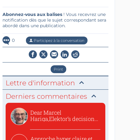
Abonnez-vous aux balises
! Vous recevrez une
notification dès que le sujet correspondant sera
abordé dans une publication.
0
Participez à la conversation
Print
Lettre d'information
Derniers commentaires
Dear Marcel
Hariga,Elektor’s decision
to republish...
Approche hyper claire et