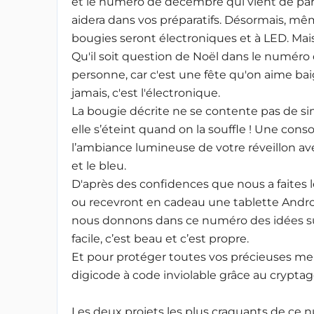
et le numéro de décembre qui vient de par
aidera dans vos préparatifs. Désormais, mê
bougies seront électroniques et à LED. Mais
Qu'il soit question de Noël dans le numér
personne, car c'est une fête qu'on aime bai
jamais, c'est l'électronique.
La bougie décrite ne se contente pas de si
elle s’éteint quand on la souffle ! Une co
l’ambiance lumineuse de votre réveillon ave
et le bleu.
D'après des confidences que nous a faites l
ou recevront en cadeau une tablette Android
nous donnons dans ce numéro des idées sur 
facile, c’est beau et c’est propre.
Et pour protéger toutes vos précieuses me
digicode à code inviolable grâce au cryptage
Les deux projets les plus craquants de ce 