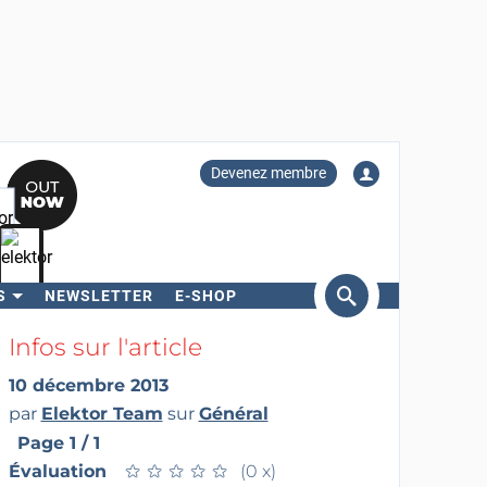
Devenez membre
S
NEWSLETTER
E-SHOP
ercher
Infos sur l'article
10 décembre 2013
par
Elektor Team
sur
Général
Page 1 / 1
Évaluation
★
★
★
★
★
★
★
★
★
★
(0 x)