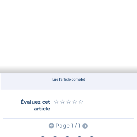
Lire l'article complet
★
★
★
★
★
★
★
★
★
★
Évaluez cet
article
Page 1 / 1