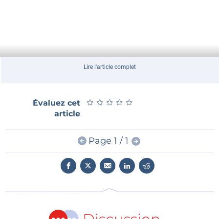
Lire l'article complet
★
★
★
★
★
★
★
★
★
★
Évaluez cet
article
Page 1 / 1