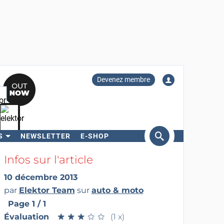
Devenez membre
S
NEWSLETTER
E-SHOP
ercher
Infos sur l'article
10 décembre 2013
par
Elektor Team
sur
auto & moto
Page 1 / 1
Évaluation
★
★
★
★
★
★
★
★
★
★
(1 x)