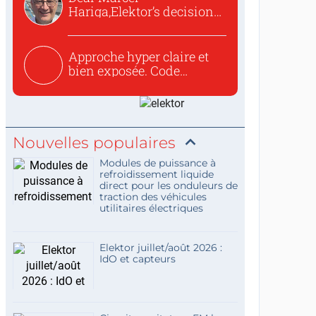
Hariga,Elektor’s decision
to republish...
Approche hyper claire et
bien exposée. Code
concis...
Nouvelles populaires
Modules de puissance à
refroidissement liquide
direct pour les onduleurs de
traction des véhicules
utilitaires électriques
Elektor juillet/août 2026 :
IdO et capteurs