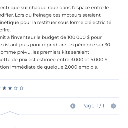
lectrique sur chaque roue dans l'espace entre le
modifier. Lors du freinage ces moteurs seraient
tique pour la restituer sous forme d'électricité.
ffre.
nit à l'inventeur le budget de 100.000 $ pour
 existant puis pour reproduire l'expérience sur 30
 comme prévu, les premiers kits seraient
hette de prix est estimée entre 3.000 et 5.000 $.
éation immédiate de quelque 2.000 emplois.
★
★
★
★
★
★
★
★
★
★
Page 1 / 1