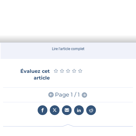
Lire l'article complet
★
★
★
★
★
★
★
★
★
★
Évaluez cet
article
Page 1 / 1