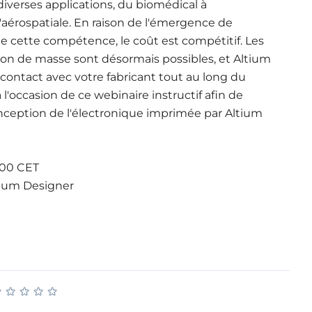
verses applications, du biomédical à
l'aérospatiale. En raison de l'émergence de
e cette compétence, le coût est compétitif. Les
tion de masse sont désormais possibles, et Altium
ontact avec votre fabricant tout au long du
'occasion de ce webinaire instructif afin de
onception de l'électronique imprimée par Altium
:00 CET
ltium Designer
★
★
★
★
★
★
★
★
★
★