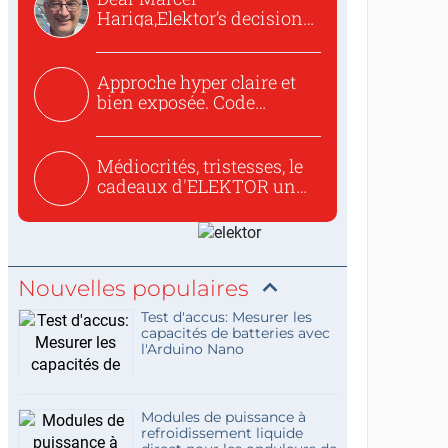
Hariga,Elektor’s decision
to republish...
Approche hyper claire et
bien exposée. Code
concis...
Médiocrités, tristesses, le
cadeaux d'ELEKTOR un
c...
Nouvelles populaires
Test d'accus: Mesurer les
capacités de batteries avec
l'Arduino Nano
Modules de puissance à
refroidissement liquide