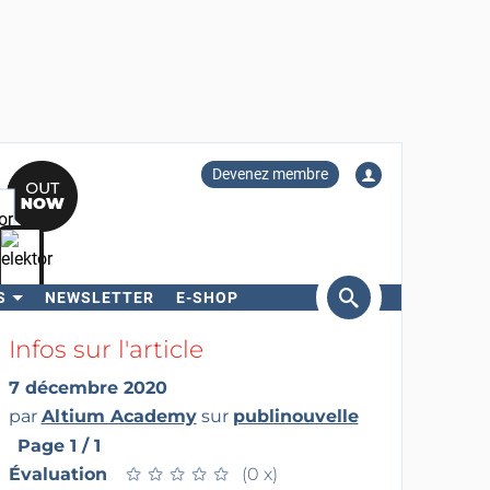
Devenez membre
S
NEWSLETTER
E-SHOP
ercher
Infos sur l'article
7 décembre 2020
par
Altium Academy
sur
publinouvelle
Page 1 / 1
Évaluation
★
★
★
★
★
★
★
★
★
★
(0 x)