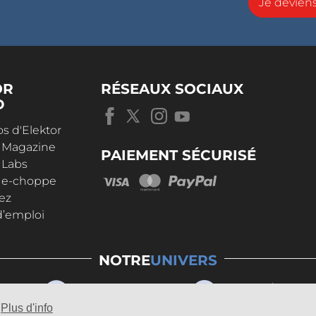
Je devie
OR
RÉSEAUX SOCIAUX
D
s d'Elektor
r Magazine
PAIEMENT SÉCURISÉ
 Labs
r e-choppe
ez
d’emploi
NOTRE
UNIVERS
Plus d'info