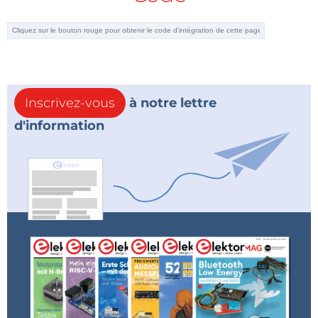
tag
IoT & Sensors
et vous recevrez
un e-mail dès qu’un nouvel article à ce sujet sera
publié sur notre site web !
Inscrivez-vous
à notre lettre
d'information