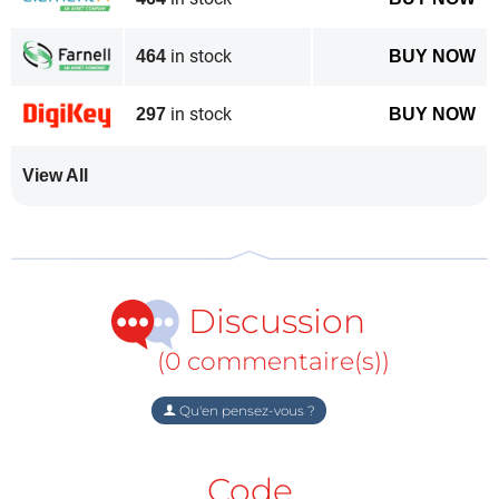
Commerciale : Attachée au
traitement, Sujata Neidig a plus
in stock
464
BUY NOW
de 30 années d'expérience
dans l'industrie des semi-
in stock
297
BUY NOW
conducteurs et est
actuellement Directrice
View All
Commerciale pour la
Connectivité Sans-Fil, où elle dirige la mise sur le
marché de produits et les efforts de standardisation
de la connectivité IdO. Elle représente également
Discussion
NXP dans le Comité de Direction du Partenariat de la
Normalisation de la Connectivité et du Groupe de
(0 commentaire(s))
Communication, tout en étant la Vice-Présidente de
la Communication du Marketing.
Qu'en pensez-vous ?
Alerte de tag :
Abonnez-vous au
Code
Je m'abonne