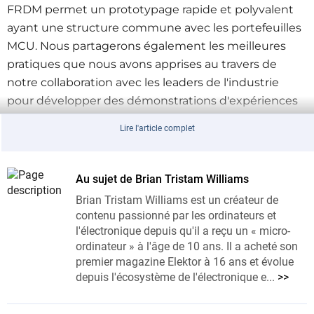
FRDM permet un prototypage rapide et polyvalent
ayant une structure commune avec les portefeuilles
MCU. Nous partagerons également les meilleures
pratiques que nous avons apprises au travers de
notre collaboration avec les leaders de l'industrie
pour développer des démonstrations d'expériences
d'énergie intelligente au CES 2025 et au Embedded
Lire l'article complet
World.
Vous apprendrez comment NXP permet une énergie
Au sujet de Brian Tristam Williams
intelligente au travers de nos technologies logicielles
Brian Tristam Williams est un créateur de
et matérielles.
contenu passionné par les ordinateurs et
l'électronique depuis qu'il a reçu un « micro-
1. Approche au niveau système, illustrée par nos
ordinateur » à l'âge de 10 ans. Il a acheté son
premier magazine Elektor à 16 ans et évolue
plateformes de développement, nos démonstrations
depuis l'écosystème de l'électronique e...
>>
pratiques et le Smart Home Innovation Lab
(Laboratoire d'Innovation de la Maison Intelligente).