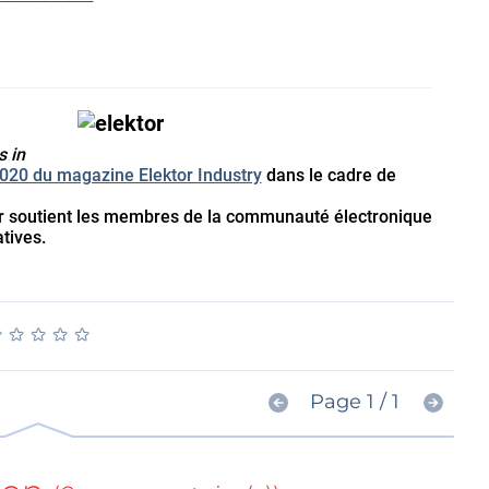
s in
 2020 du magazine Elektor Industry
dans le cadre de
tor soutient les membres de la communauté électronique
tives.
★
★
★
★
★
★
★
★
★
★
Page 1 / 1