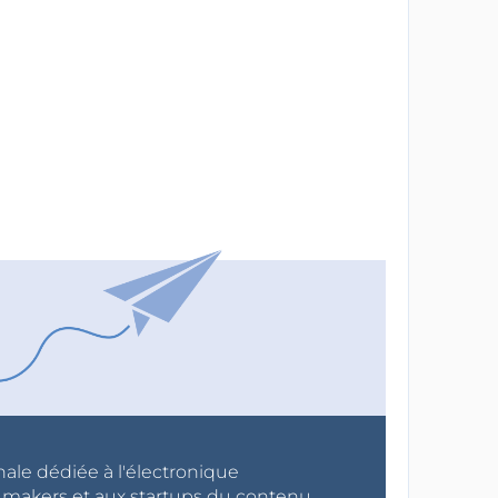
nale dédiée à l'électronique
x makers et aux startups du contenu