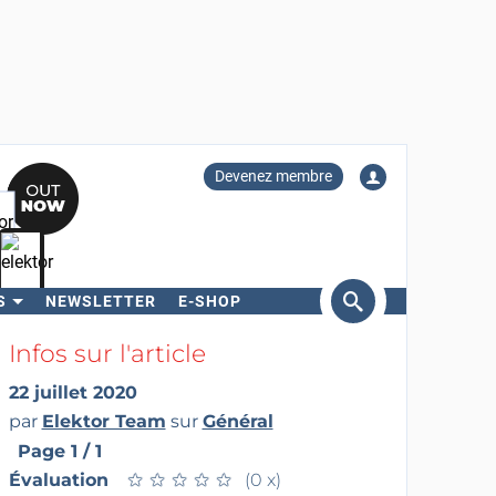
Devenez membre
S
NEWSLETTER
E-SHOP
ercher
Infos sur l'article
22 juillet 2020
par
Elektor Team
sur
Général
Page 1 / 1
Évaluation
★
★
★
★
★
★
★
★
★
★
(0 x)