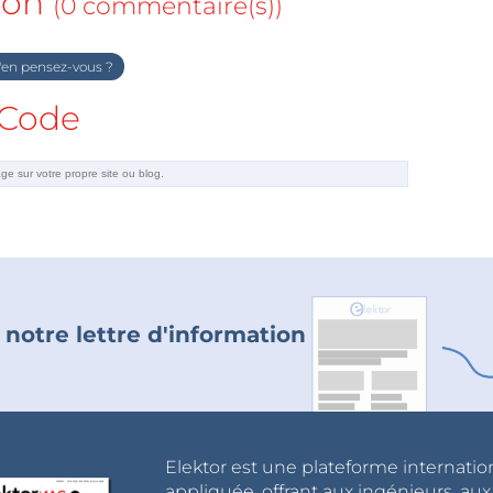
ion
(0 commentaire(s))
en pensez-vous ?
Code
 notre lettre d'information
Elektor est une plateforme internatio
appliquée, offrant aux ingénieurs, au