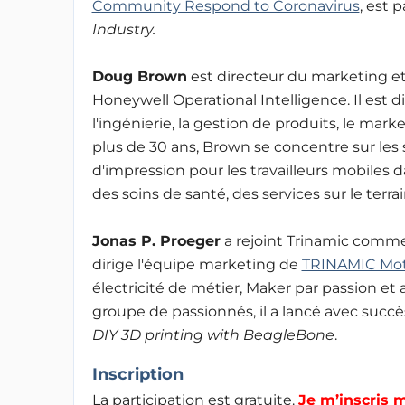
Community Respond to Coronavirus
, est 
Industry.
Doug Brown
est directeur du marketing et
Honeywell Operational Intelligence. Il est d
l'ingénierie, la gestion de produits, le ma
plus de 30 ans, Brown se concentre sur les
d'impression pour les travailleurs mobiles d
des soins de santé, des services sur le terra
Jonas P. Proeger
a rejoint Trinamic comme 
dirige l'équipe marketing de
TRINAMIC Mot
électricité de métier, Maker par passion et 
groupe de passionnés, il a lancé avec succè
DIY 3D printing with BeagleBone
.
Inscription
La participation est gratuite.
Je m’
inscri
s
m