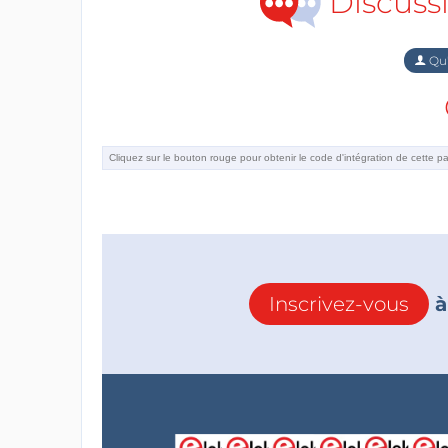
Discuss
Qu'
Inscrivez-vous
à