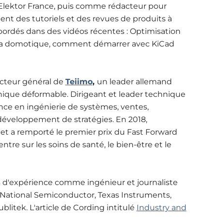
Elektor France, puis comme rédacteur pour
ment des tutoriels et des revues de produits à
abordés dans des vidéos récentes : Optimisation
 la domotique, comment démarrer avec KiCad
recteur général de
Teiimo
,
un leader allemand
ronique déformable. Dirigeant et leader technique
ence en ingénierie de systèmes, ventes,
développement de stratégies. En 2018,
t et a remporté le premier prix du Fast Forward
ntre sur les soins de santé, le bien-être et le
s d'expérience comme ingénieur et journaliste
e National Semiconductor, Texas Instruments,
litek. L'article de Cording intitulé
Industry and