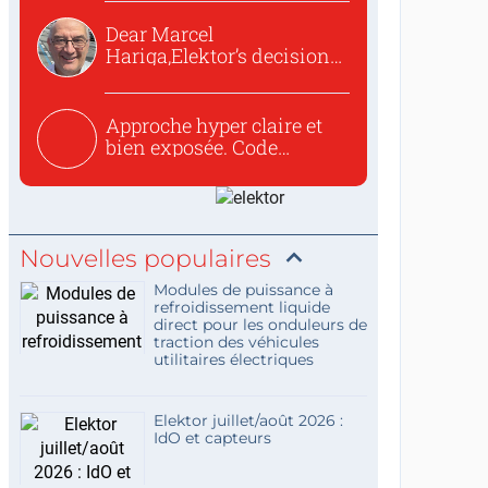
Dear Marcel
Hariga,Elektor’s decision
to republish...
Approche hyper claire et
bien exposée. Code
concis...
Nouvelles populaires
Modules de puissance à
refroidissement liquide
direct pour les onduleurs de
traction des véhicules
utilitaires électriques
Elektor juillet/août 2026 :
IdO et capteurs