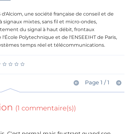
 d'Alciom, une société française de conseil et de
à signaux mixtes, sans fil et micro-ondes,
itement du signal à haut débit, frontaux
e l'École Polytechnique et de l'ENSEEIHT de Paris,
 systèmes temps réel et télécommunications.
★
★
★
★
★
★
★
★
★
★
Page 1 / 1
ion
(1 commentaire(s))
. C'est normal mais frustrant quand son