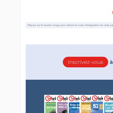
Inscrivez-vous
à