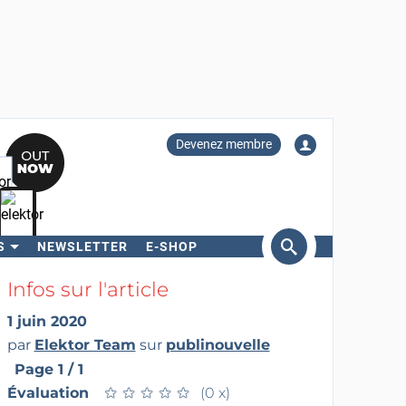
Devenez membre
S
NEWSLETTER
E-SHOP
ercher
Infos sur l'article
1 juin 2020
par
Elektor Team
sur
publinouvelle
Page 1 / 1
Évaluation
★
★
★
★
★
★
★
★
★
★
(0 x)