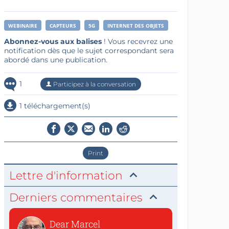
WEBINAIRE
CAPTEURS
5G
INTERNET DES OBJETS
Abonnez-vous aux balises
! Vous recevrez une
notification dès que le sujet correspondant sera
abordé dans une publication.
1
Participez à la conversation
1 téléchargement(s)
Print
Lettre d'information
Derniers commentaires
Dear Marcel