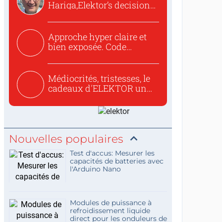
Hariga,Elektor’s decision
to republish...
Approche hyper claire et
bien exposée. Code
concis...
Médiocrités, tristesses, le
cadeaux d'ELEKTOR un
c...
Nouvelles populaires
Test d'accus: Mesurer les
capacités de batteries avec
l'Arduino Nano
Modules de puissance à
refroidissement liquide
direct pour les onduleurs de