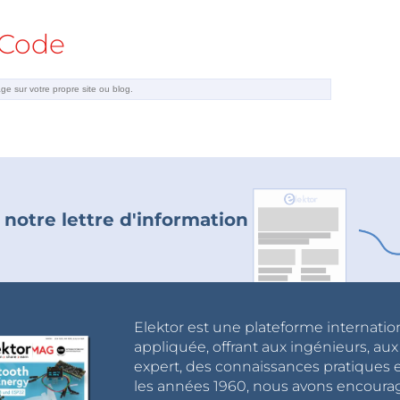
Code
 notre lettre d'information
Elektor est une plateforme internatio
appliquée, offrant aux ingénieurs, au
expert, des connaissances pratiques et
les années 1960, nous avons encou