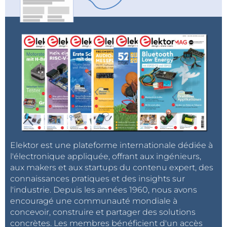
l’arrière d'un certain nombre de contacts. Ce boîtier
est solidarisé, avant utilisation, avec la poignée
pistolet. Il est toutefois également possible d’utiliser
le moniteur séparément de la poignée grâce au
câble de raccordement fourni.
À l’arrière du boîtier du moniteur, se trouve une
petite trappe d’accès à une carte microSD, utilisée
pour stocker les images visualisées sur le moniteur
(photos ou vidéo). En revanche, il est hélas nécessaire
de démonter le moniteur de la poignée pour ouvrir la
trappe d’accès à la carte SD.
Elektor est une plateforme internationale dédiée à
l'électronique appliquée, offrant aux ingénieurs,
aux makers et aux startups du contenu expert, des
connaissances pratiques et des insights sur
l'industrie. Depuis les années 1960, nous avons
encouragé une communauté mondiale à
concevoir, construire et partager des solutions
concrètes. Les membres bénéficient d'un accès