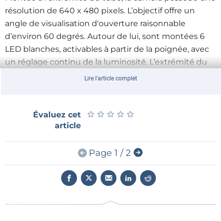
résolution de 640 x 480 pixels. L’objectif offre un
angle de visualisation d'ouverture raisonnable
d’environ 60 degrés. Autour de lui, sont montées 6
LED blanches, activables à partir de la poignée, avec
un réglage continu de la luminosité. L’extrémité du
tube qui abrite la caméra à une épaisseur de 8,2 mm,
Lire l'article complet
contre 7 mm pour le reste du tube. Vous avez donc
accès à des espaces et des ouvertures de
dimensions raisonnablement réduites. Le tube est
★
★
★
★
★
★
★
★
★
★
Évaluez cet
article
étanche à l’eau (niveau de protection IP67,
submersion dans l’eau possible jusqu’à 1 m de
profondeur). La mise au point de l’optique
Page 1 / 2
commence à une distance d’environ 3 cm.
Appareil de base et moniteur
L’app
areil