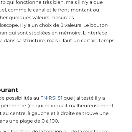
to
qui fonctionne très bien, mais il n'y a que
, comme le canal et le front montant ou
cher quelques valeurs mesurées
oscope. Il y a un choix de 8 valeurs. Le bouton
an qui sont stockées en mémoire. L'interface
ue dans sa structure, mais il faut un certain temps
ourant
de possibilités au
FNIRSI S1
que j'ai testé
il y a
ampèremètre (ce qui manquait malheureusement
ît au centre, à gauche et à droite se trouve une
ans une plage de 0 à 100.
 En fonction de la tension ou de la résistance