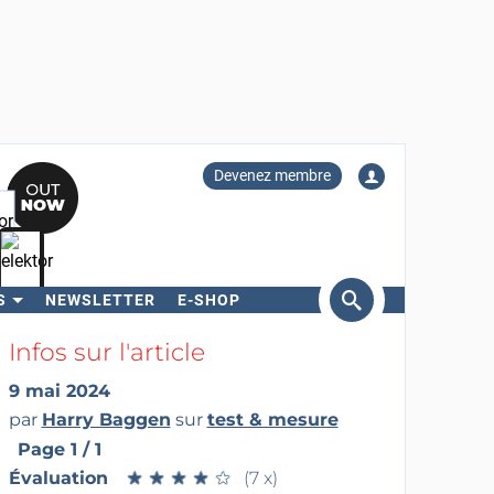
Devenez membre
S
NEWSLETTER
E-SHOP
ercher
Infos sur l'article
9 mai 2024
par
Harry Baggen
sur
test & mesure
Page 1 / 1
Évaluation
★
★
★
★
★
★
★
★
★
★
(7 x)