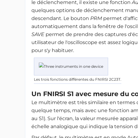
le déclenchement, il existe une fonction
Au
quelques options de déclenchement manuel
descendant. Le bouton
PRM
permet d'affi
automatiquement dans la fenêtre de l'oscill
SAVE
permet de prendre des captures d'écr
utilisateur de l'oscilloscope est assez logiq
pour s'y habituer
.
Les trois fonctions différentes du FNIRSI 2C23T.
Un FNIRSI S1 avec mesure du c
Le multimètre est très similaire en termes 
quelque temps, mais avec une fonction 
au S1). Sur l'écran, la valeur mesurée appara
échelle analogique qui indique la tension d
Par défaut, le multimètre est en mode Auto.