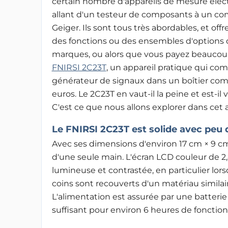
certain nombre d'appareils de mesure élec
allant d'un testeur de composants à un c
Geiger. Ils sont tous très abordables, et off
des fonctions ou des ensembles d'options 
marques, ou alors que vous payez beaucoup 
FNIRSI 2C23T
, un appareil pratique qui co
générateur de signaux dans un boîtier compa
euros. Le 2C23T en vaut-il la peine et est-i
C'est ce que nous allons explorer dans cet ar
Le FNIRSI 2C23T est solide avec peu
Avec ses dimensions d'environ 17 cm × 9 cm 
d'une seule main. L'écran LCD couleur de 
lumineuse et contrastée, en particulier lorsq
coins sont recouverts d'un matériau similai
L'alimentation est assurée par une batterie
suffisant pour environ 6 heures de fonctio