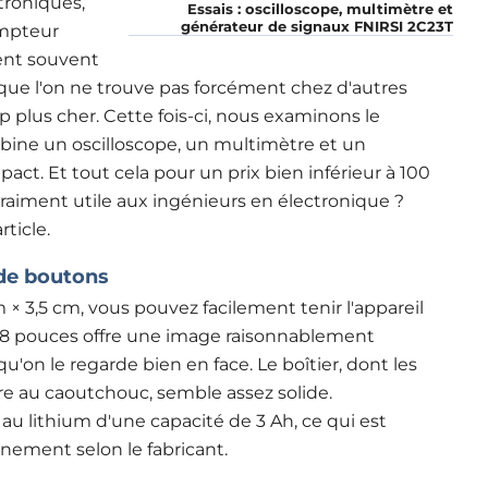
troniques,
Essais : oscilloscope, multimètre et
générateur de signaux FNIRSI 2C23T
ompteur
rent souvent
que l'on ne trouve pas forcément chez d'autres
plus cher. Cette fois-ci, nous examinons le
mbine un oscilloscope, un multimètre et un
ct. Et tout cela pour un prix bien inférieur à 100
l vraiment utile aux ingénieurs en électronique ?
ticle.
 de boutons
× 3,5 cm, vous pouvez facilement tenir l'appareil
2,8 pouces offre une image raisonnablement
u'on le regarde bien en face. Le boîtier, dont les
re au caoutchouc, semble assez solide.
 au lithium d'une capacité de 3 Ah, ce qui est
nnement selon le fabricant
.