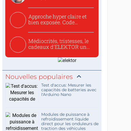
to republish...
Approche hyper claire et
bien exposée. Code
concis...
Médiocrités, tristesses, le
cadeaux d'ELEKTOR un
c...
Nouvelles populaires
Test d'accus: Mesurer les
capacités de batteries avec
l'Arduino Nano
Modules de puissance à
refroidissement liquide
direct pour les onduleurs de
traction des véhicules