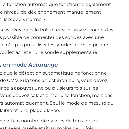
 La fonction automatique fonctionne également
ler le niveau de déclenchement manuellement,
illoscope « normal »
.
castrées dans le boîtier et sont assez proches les
pas possible de connecter des sondes avec une
Je n'ai pas pu utiliser les sondes de mon propre
us voulez acheter une sonde supplémentaire
.
rs en mode
Autorange
ez que la détection automatique ne fonctionne
 0,7 V. Si la tension est inférieure, vous devez
r cela appuyer une ou plusieurs fois sur les
 vous pouvez sélectionner une fonction, mais pas
ujours automatiquement. Seul le mode de mesure du
faible et une plage élevée
.
un certain nombre de valeurs de tension, de
'est avéré qu'elle était au moins deux fois