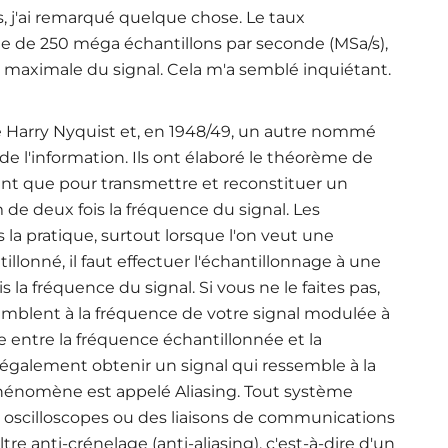
, j'ai remarqué quelque chose. Le taux
que de 250 méga échantillons par seconde (MSa/s),
e maximale du signal. Cela m'a semblé inquiétant
.
 Harry Nyquist et, en 1948/49, un autre nommé
 de l'information. Ils ont élaboré le théorème de
ment que pour transmettre et reconstituer un
m de deux fois la fréquence du signal. Les
a pratique, surtout lorsque l'on veut une
llonné, il faut effectuer l'échantillonnage à une
la fréquence du signal. Si vous ne le faites pas,
emblent à la fréquence de votre signal modulée à
e entre la fréquence échantillonnée et la
également obtenir un signal qui ressemble à la
phénomène est appelé Aliasing. Tout système
des oscilloscopes ou des liaisons de communications
e anti-crénelage (anti-aliasing), c'est-à-dire d'un