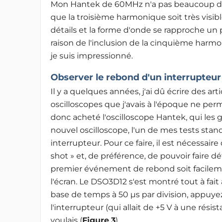
Mon Hantek de 60MHz n'a pas beaucoup de dé
que la troisième harmonique soit très visibl
détails et la forme d'onde se rapproche u
raison de l'inclusion de la cinquième har
je suis impressionné
.
Observer le rebond d'un interrupteur
Il y a quelques années, j'ai dû écrire des ar
oscilloscopes que j'avais à l'époque ne perm
donc acheté l'oscilloscope Hantek, qui les g
nouvel oscilloscope, l'un de mes tests stand
interrupteur. Pour ce faire, il est nécessair
shot » et, de préférence, de pouvoir faire dé
premier événement de rebond soit facilemen
l'écran. Le DSO3D12 s'est montré tout à fai
base de temps à 50 µs par division, appuyez
l'interrupteur (qui allait de +5 V à une résista
voulais
(
Figure
3
).