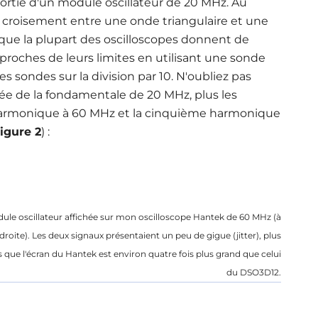
sortie d'un module oscillateur de 20 MHz. Au
croisement entre une onde triangulaire et une
que la plupart des oscilloscopes donnent de
roches de leurs limites en utilisant une sonde
les sondes sur la division par 10. N'oubliez pas
e de la fondamentale de 20 MHz, plus les
harmonique à 60 MHz et la cinquième harmonique
igure 2
) :
e oscillateur affichée sur mon oscilloscope Hantek de 60 MHz (à
roite). Les deux signaux présentaient un peu de gigue (jitter), plus
 que l'écran du Hantek est environ quatre fois plus grand que celui
du DSO3D12.