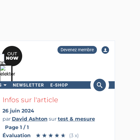
Devenez membre
S
NEWSLETTER
E-SHOP
ercher
Infos sur l'article
26 juin 2024
par
David Ashton
sur
test & mesure
Page 1 / 1
Évaluation
★
★
★
★
★
★
★
★
★
★
(3 x)