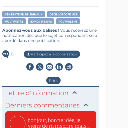
GÉNÉRATEUR DE SIGNAUX
OSCILLOSCOPE USB
MULTIMÈTRE
BANCS D'ESSAI
POLYVALENT
Abonnez-vous aux balises
! Vous recevrez une
notification dès que le sujet correspondant sera
abordé dans une publication.
0
Participez à la conversation
Print
Lettre d'information
Derniers commentaires
bonjour, bonne idée, je
viens de m inscrire mais