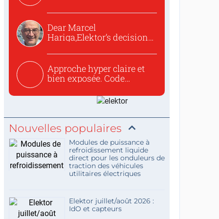
o...
Dear Marcel
Hariga,Elektor’s decision
to republish...
Approche hyper claire et
bien exposée. Code
concis...
Nouvelles populaires
Modules de puissance à
refroidissement liquide
direct pour les onduleurs de
traction des véhicules
utilitaires électriques
Elektor juillet/août 2026 :
IdO et capteurs