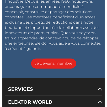
servomoteur effectuera un balayage aller-retour de
l'industrie. Depuis les années 1960, nous avons
gauche à droite, tandis que le module transducteur à
encouragé une communauté mondiale à
concevoir, construire et partager des solutions
ultrasons scannera l'environnement. La Figure 6
concrètes. Les membres bénéficient d'un accès
illustre la station radar en action.
exclusif à des projets, de réductions dans notre
boutique et d'opportunités de collaborer avec des
Measuring Distance with The Utrasonic Radar
innovateurs de premier plan. Que vous soyez en
Sur l'écran, le faisceau de balayage est représenté en
train d'apprendre, de concevoir ou de développer
vert, avec des cercles indiquant les distances. Les
une entreprise, Elektor vous aide à vous connecter,
objets détectés sont marqués par des points rouges
à créer et à grandir.
(voir les Figures 4, 6 et 7). À ce moment-là, vous
pouvez commencer à réaliser des expériences
Je deviens membre
intéressantes. L'un des paramètres clés de toute
station radar est la portée. Le module transducteur à
ultrasons fourni a une portée d'au moins 4 mètres,
mais la distance maximale affichée à l'écran est de
SERVICES
2,05 mètres. Les objets plus grands sont détectés à
cette distance, mais les objets plus proches, comme
ELEKTOR WORLD
ceux situés à 1,75 mètre par exemple, sont affichés