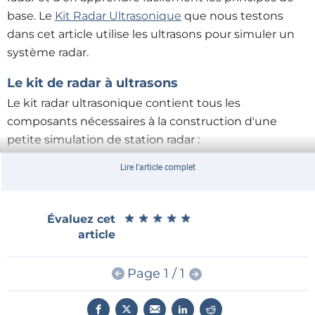
base.
Le
Kit Radar Ultrasonique
que nous testons
dans cet article utilise les ultrasons pour simuler un
système radar
.
Le kit de radar à ultrasons
Le kit radar ultrasonique contient tous les
composants nécessaires à la construction d'une
petite simulation de station radar
:
des éléments mécaniques réalisés en plastique
Lire l'article complet
transparent
un servo de modélisme de haute qualité
★
★
★
★
★
★
★
★
★
★
Évaluez cet
un module transducteur à ultrasons
article
un microcontrôleur avec une carte de
connexion
Page 1 / 1
un bloc d'alimentation USB et son câble USB
associé
tous les câbles, vis, écrous et rondelles