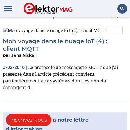
En savoir plus sur
.NET
(1)
Rechercher
Mon voyage dans le nuage IoT (4) :
client MQTT
par
Jens Nickel
Le protocole de messagerie MQTT que j’ai
3-02-2016
|
présenté dans l’article précédent convient
particulièrement aux systèmes dont les nœuds
échangent d...
Inscrivez-vous
à notre lettre
d'information