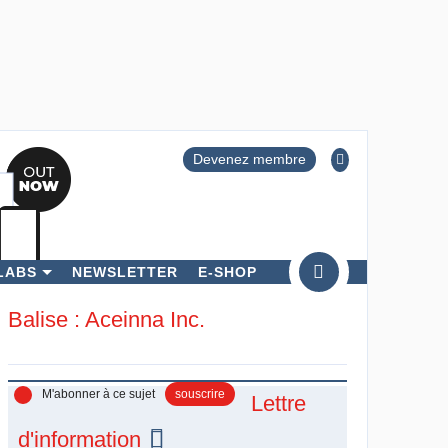
Devenez membre
LABS
NEWSLETTER
E-SHOP
ercher
Balise : Aceinna Inc.
M'abonner à ce sujet
souscrire
Lettre
d'information