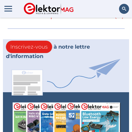
En savoir plus sur
ACTA
(0)
Rechercher
Inscrivez-vous
à notre lettre
d'information