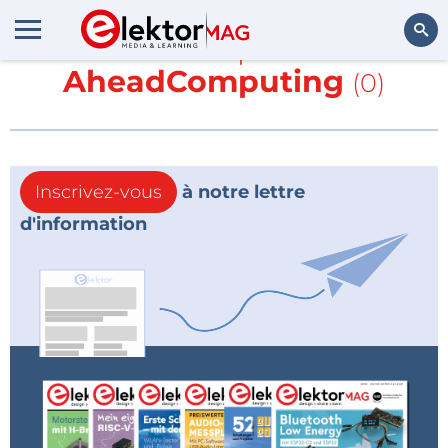
En savoir plus sur
AheadComputing
(0)
Rechercher
Inscrivez-vous
à notre lettre
d'information