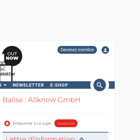
Devenez membre
S
NEWSLETTER
E-SHOP
ercher
Balise : Allknow GmbH
M'abonner à ce sujet
souscrire
Lettre d'information