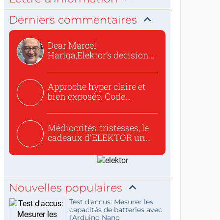
Derniers commentaires
Dear Marcel
Hariga,Elektor’s decision
to republish...
Approche hyper claire et
bien exposée. Code
concis...
Médiocrités, tristesses, le
cadeaux d'ELEKTOR un
c...
Nouvelles populaires
Test d'accus: Mesurer les
capacités de batteries avec
l'Arduino Nano