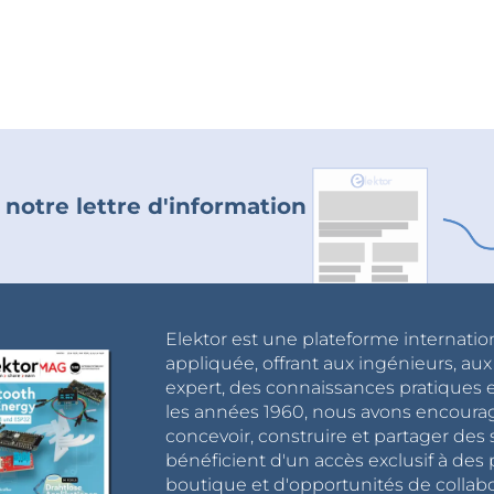
 notre lettre d'information
Elektor est une plateforme internatio
appliquée, offrant aux ingénieurs, au
expert, des connaissances pratiques et
les années 1960, nous avons encou
concevoir, construire et partager de
bénéficient d'un accès exclusif à des 
boutique et d'opportunités de collab