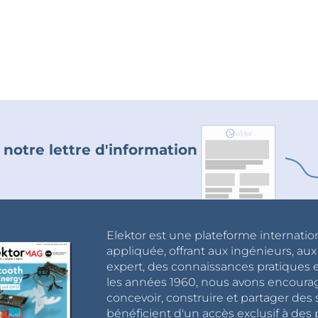
 notre lettre d'information
Elektor est une plateforme internatio
appliquée, offrant aux ingénieurs, au
expert, des connaissances pratiques et
les années 1960, nous avons encou
concevoir, construire et partager de
bénéficient d'un accès exclusif à des 