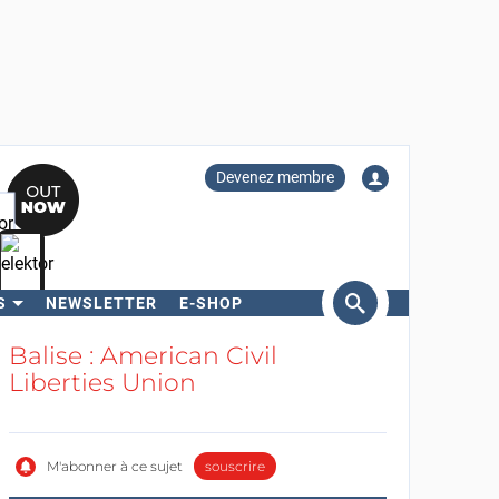
Devenez membre
S
NEWSLETTER
E-SHOP
ercher
Balise : American Civil
Liberties Union
M'abonner à ce sujet
souscrire