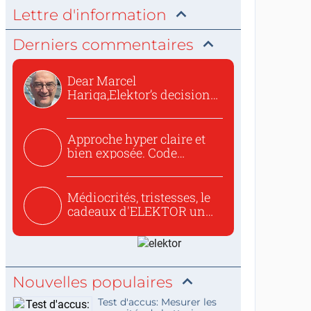
Lettre d'information
Derniers commentaires
Dear Marcel
Hariga,Elektor’s decision
to republish...
Approche hyper claire et
bien exposée. Code
concis...
Médiocrités, tristesses, le
cadeaux d'ELEKTOR un
c...
Nouvelles populaires
Test d'accus: Mesurer les