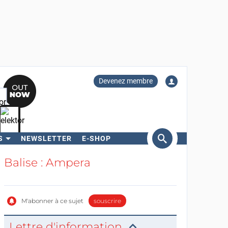
Devenez membre
S
NEWSLETTER
E-SHOP
ercher
Balise : Ampera
M'abonner à ce sujet
souscrire
Lettre d'information