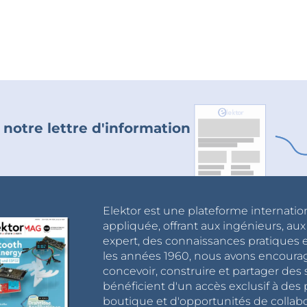
 notre lettre d'information
Elektor est une plateforme internatio
appliquée, offrant aux ingénieurs, au
expert, des connaissances pratiques et
les années 1960, nous avons encou
concevoir, construire et partager de
bénéficient d'un accès exclusif à des 
boutique et d'opportunités de collab