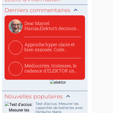
Derniers commentaires
Dear Marcel
Hariga,Elektor’s decision
to republish...
Approche hyper claire et
bien exposée. Code
concis...
Médiocrités, tristesses, le
cadeaux d'ELEKTOR un
c...
Nouvelles populaires
Test d'accus: Mesurer les
capacités de batteries avec
l'Arduino Nano