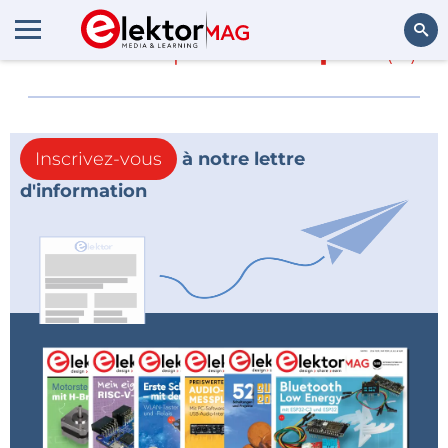
En savoir plus sur
Apex
(0)
Rechercher
Inscrivez-vous
à notre lettre
d'information