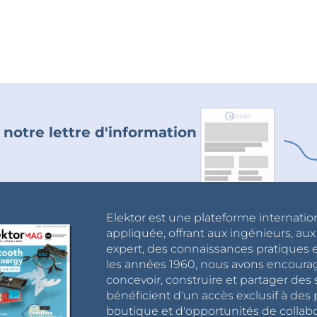
 notre lettre d'information
Elektor est une plateforme internatio
appliquée, offrant aux ingénieurs, au
expert, des connaissances pratiques et
les années 1960, nous avons encou
concevoir, construire et partager de
bénéficient d'un accès exclusif à des 
boutique et d'opportunités de collab