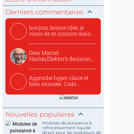
Derniers commentaires
bonjour, bonne idée, je
viens de m inscrire mais
o...
Dear Marcel
Hariga,Elektor’s decision
to republish...
Approche hyper claire et
bien exposée. Code
concis...
Nouvelles populaires
Modules de puissance à
refroidissement liquide
direct pour les onduleurs de