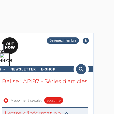
Devenez membre
S
NEWSLETTER
E-SHOP
ercher
Balise : API87 - Séries d'articles
M'abonner à ce sujet
souscrire
Lettre d'information