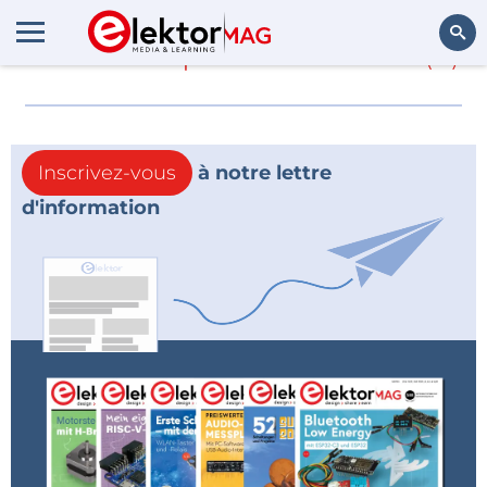
En savoir plus sur
ATme
(0)
Rechercher
Inscrivez-vous
à notre lettre
d'information