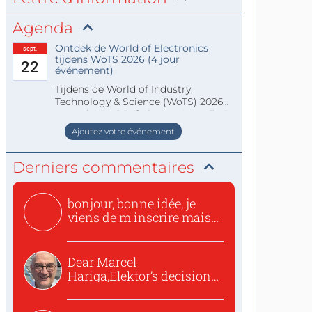
Agenda
Ontdek de World of Electronics
sept.
tijdens WoTS 2026 (4 jour
22
événement)
Tijdens de World of Industry,
Technology & Science (WoTS) 2026
staat de World of Electronics volledi
Ajoutez votre événement
Derniers commentaires
bonjour, bonne idée, je
viens de m inscrire mais
o...
Dear Marcel
Hariga,Elektor’s decision
to republish...