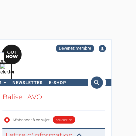
Devenez membre
S
NEWSLETTER
E-SHOP
ercher
Balise : AVO
M'abonner à ce sujet
souscrire
Lettre d'information