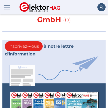
En savoir plus sur
BatchOne
GmbH
(0)
Rechercher
Inscrivez-vous
à notre lettre
d'information