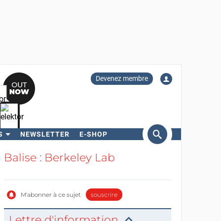
Devenez membre
S
NEWSLETTER
E-SHOP
ercher
Balise : Berkeley Lab
M'abonner à ce sujet
souscrire
Lettre d'information