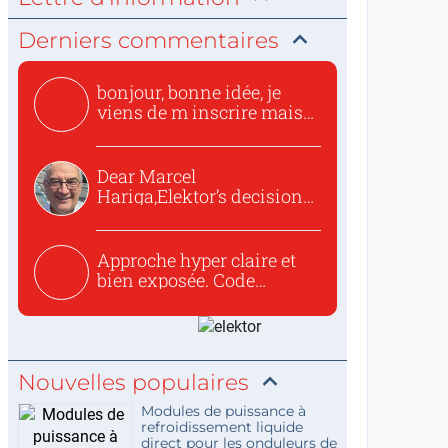
Derniers commentaires
bonjour, bonne idée, je
viens de m inscrire mais
o...
Dear Marcel
Hariga,Elektor’s decision
to republish...
Approche hyper claire et
bien exposée. Code
concis...
Nouvelles populaires
Modules de puissance à
refroidissement liquide
direct pour les onduleurs de