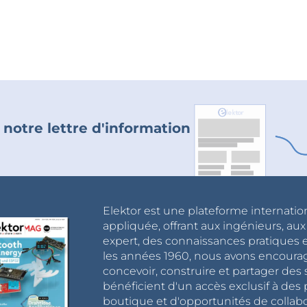
 notre lettre d'information
Elektor est une plateforme internatio
appliquée, offrant aux ingénieurs, au
expert, des connaissances pratiques et
les années 1960, nous avons encou
concevoir, construire et partager de
bénéficient d'un accès exclusif à des 
boutique et d'opportunités de collab