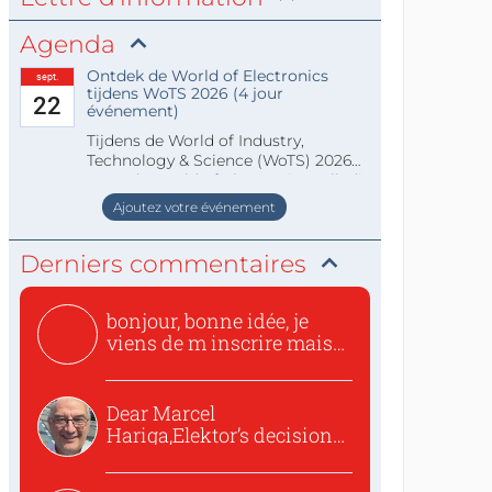
Agenda
Ontdek de World of Electronics
sept.
tijdens WoTS 2026 (4 jour
22
événement)
Tijdens de World of Industry,
Technology & Science (WoTS) 2026
staat de World of Electronics volledi
Ajoutez votre événement
Derniers commentaires
bonjour, bonne idée, je
viens de m inscrire mais
o...
Dear Marcel
Hariga,Elektor’s decision
to republish...