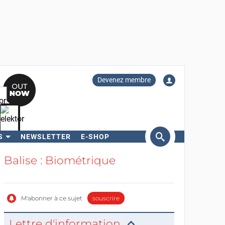
Devenez membre
S
NEWSLETTER
E-SHOP
ercher
Balise : Biométrique
M'abonner à ce sujet
souscrire
Lettre d'information