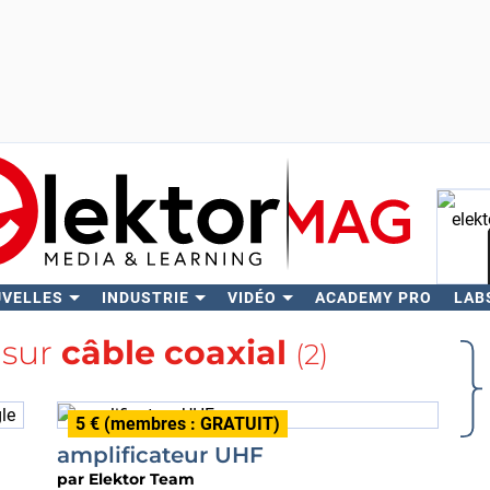
UVELLES
INDUSTRIE
VIDÉO
ACADEMY PRO
LAB
Rech
 sur
câble coaxial
(2)
5 € (membres : GRATUIT)
amplificateur UHF
par
Elektor Team