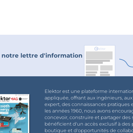
 notre lettre d'information
Elektor est une plateforme internatio
appliquée, offrant aux ingénieurs, au
expert, des connaissances pratiques et
les années 1960, nous avons encou
concevoir, construire et partager de
bénéficient d'un accès exclusif à des 
boutique et d'opportunités de collab