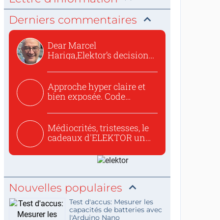
Derniers commentaires
Dear Marcel
Hariga,Elektor’s decision
to republish...
Approche hyper claire et
bien exposée. Code
concis...
Médiocrités, tristesses, le
cadeaux d'ELEKTOR un
c...
Nouvelles populaires
Test d'accus: Mesurer les
capacités de batteries avec
l'Arduino Nano