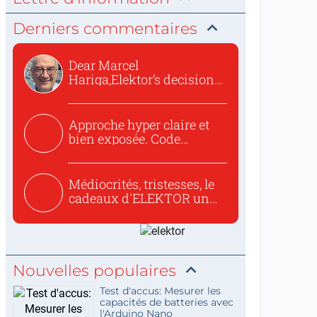
Derniers commentaires
Dear Marcel
Hariga,Elektor’s decision
to republish...
Approche hyper claire et
bien exposée. Code
concis...
Médiocrités, tristesses, le
cadeaux d'ELEKTOR un
c...
Nouvelles populaires
Test d'accus: Mesurer les
capacités de batteries avec
l'Arduino Nano