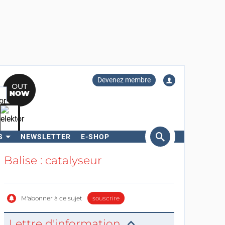
Devenez membre
S
NEWSLETTER
E-SHOP
ercher
Balise : catalyseur
M'abonner à ce sujet
souscrire
Lettre d'information