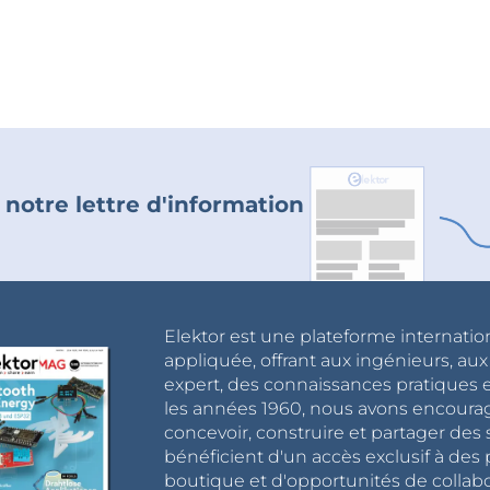
 notre lettre d'information
Elektor est une plateforme internatio
appliquée, offrant aux ingénieurs, au
expert, des connaissances pratiques et
les années 1960, nous avons encou
concevoir, construire et partager de
bénéficient d'un accès exclusif à des 
boutique et d'opportunités de collab