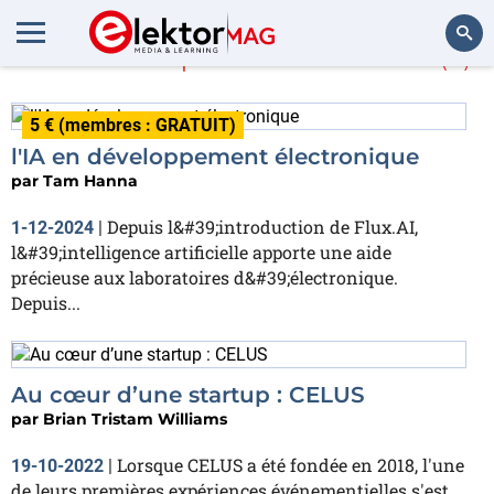
En savoir plus sur
CELUS
(2)
Rechercher
5 € (membres : GRATUIT)
l'IA en développement électronique
par
Tam Hanna
Depuis l&#39;introduction de Flux.AI,
1-12-2024
|
l&#39;intelligence artificielle apporte une aide
précieuse aux laboratoires d&#39;électronique.
Depuis...
Au cœur d’une startup : CELUS
par
Brian Tristam Williams
Lorsque CELUS a été fondée en 2018, l'une
19-10-2022
|
de leurs premières expériences événementielles s'est