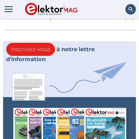
En savoir plus sur
choses
(0)
Rechercher
Inscrivez-vous
à notre lettre
d'information