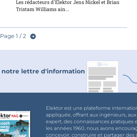
Les rédacteurs d'Elektor Jens Nickel et Brian
Tristam Williams ain...
Page 1 / 2
 notre lettre d'information
Elektor est une plateforme internatio
appliquée, offrant aux ingénieurs, au
expert, des connaissances pratiques et
les années 1960, nous avons encou
concevoir, construire et partager de