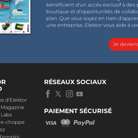
bénéficient d'un accès exclusif à des 
boutique et d'opportunités de collab
plan. Que vous soyez en train d'appr
une entreprise, Elektor vous aide à vou
Je devie
OR
RÉSEAUX SOCIAUX
D
s d'Elektor
r Magazine
PAIEMENT SÉCURISÉ
 Labs
r e-choppe
ez
d’emploi