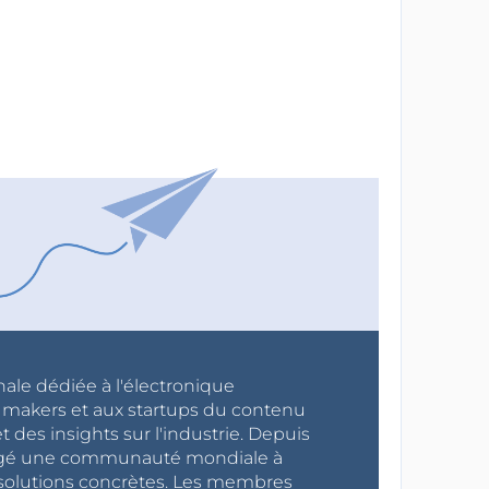
nale dédiée à l'électronique
x makers et aux startups du contenu
 des insights sur l'industrie. Depuis
ragé une communauté mondiale à
s solutions concrètes. Les membres