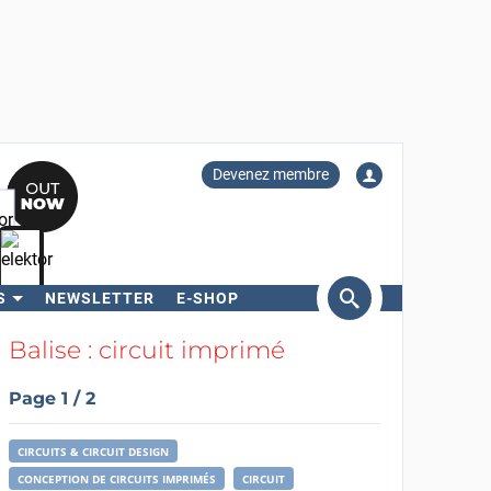
Devenez membre
S
NEWSLETTER
E-SHOP
ercher
Balise : circuit imprimé
Page 1 / 2
CIRCUITS & CIRCUIT DESIGN
CONCEPTION DE CIRCUITS IMPRIMÉS
CIRCUIT