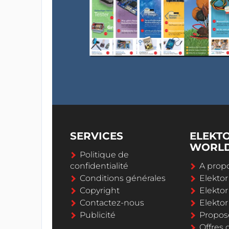
SERVICES
ELEKT
WORL
Politique de
confidentialité
A propo
Conditions générales
Elekto
Copyright
Elektor
Contactez-nous
Elekto
Publicité
Propos
Offres 