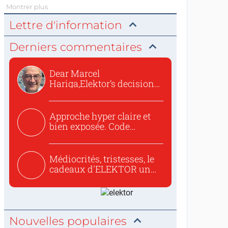
Montrer plus
Lettre d'information
Derniers commentaires
Dear Marcel
Hariga,Elektor’s decision
to republish...
Approche hyper claire et
bien exposée. Code
concis...
Médiocrités, tristesses, le
cadeaux d'ELEKTOR un
c...
Nouvelles populaires