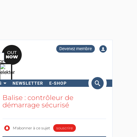
Devenez membre
S
NEWSLETTER
E-SHOP
ercher
Balise : contrôleur de
démarrage sécurisé
M'abonner à ce sujet
souscrire