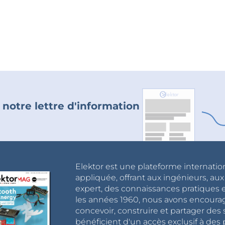
 notre lettre d'information
Elektor est une plateforme internatio
appliquée, offrant aux ingénieurs, au
expert, des connaissances pratiques et
les années 1960, nous avons encou
concevoir, construire et partager de
bénéficient d'un accès exclusif à des 