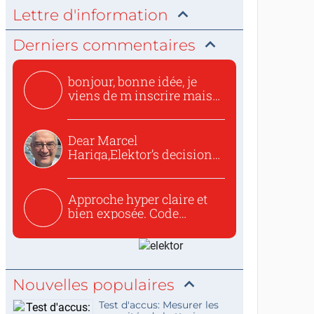
Lettre d'information
Derniers commentaires
bonjour, bonne idée, je
viens de m inscrire mais
o...
Dear Marcel
Hariga,Elektor’s decision
to republish...
Approche hyper claire et
bien exposée. Code
concis...
Nouvelles populaires
Test d'accus: Mesurer les