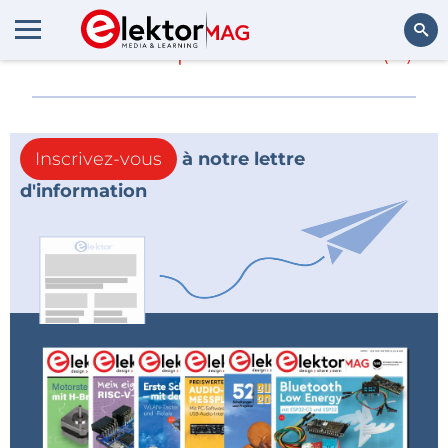
En savoir plus sur
Cree
(0)
Rechercher
Inscrivez-vous
à notre lettre
d'information