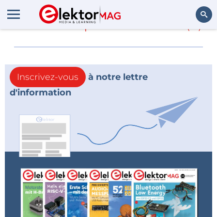
En savoir plus sur
DMD
(0)
Rechercher
Inscrivez-vous
à notre lettre
d'information