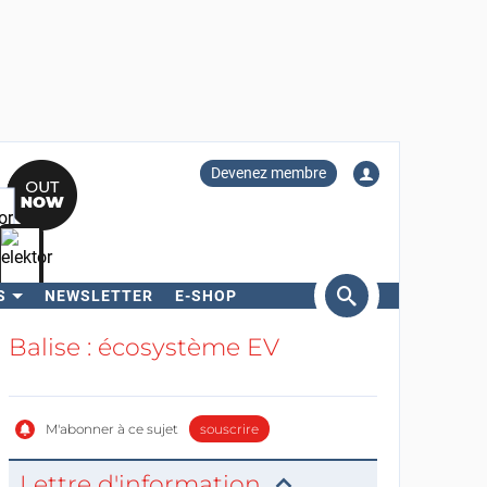
Devenez membre
S
NEWSLETTER
E-SHOP
ercher
Balise : écosystème EV
M'abonner à ce sujet
souscrire
Lettre d'information