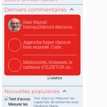
Derniers commentaires
Dear Marcel
Hariga,Elektor’s decision
to republish...
Approche hyper claire et
bien exposée. Code
concis...
Médiocrités, tristesses, le
cadeaux d'ELEKTOR un
c...
Nouvelles populaires
Test d'accus: Mesurer les
capacités de batteries avec
l'Arduino Nano