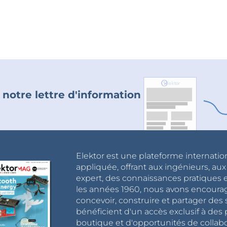
 notre lettre d'information
Elektor est une plateforme internatio
appliquée, offrant aux ingénieurs, au
expert, des connaissances pratiques et
les années 1960, nous avons encou
concevoir, construire et partager de
bénéficient d'un accès exclusif à des 
boutique et d'opportunités de collab