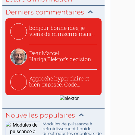
Derniers commentaires
bonjour, bonne idée, je
viens de m inscrire mais
o...
Dear Marcel
Hariga,Elektor’s decision
to republish...
Approche hyper claire et
bien exposée. Code
concis...
Nouvelles populaires
Modules de puissance à
refroidissement liquide
direct pour les onduleurs de