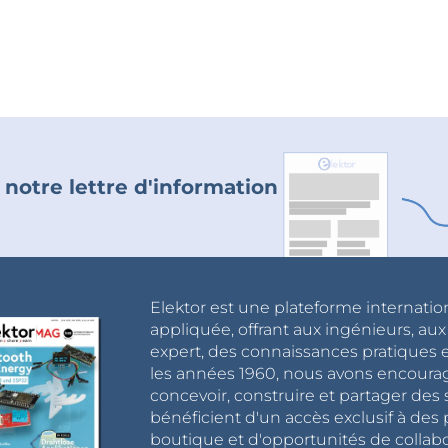
 notre lettre d'information
Elektor est une plateforme internatio
appliquée, offrant aux ingénieurs, au
expert, des connaissances pratiques et
les années 1960, nous avons encou
concevoir, construire et partager de
bénéficient d'un accès exclusif à des 
boutique et d'opportunités de collab