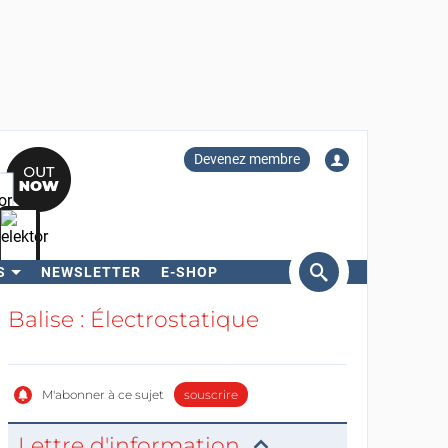
Devenez membre
S
NEWSLETTER
E-SHOP
ercher
Balise : Électrostatique
M'abonner à ce sujet
souscrire
Lettre d'information