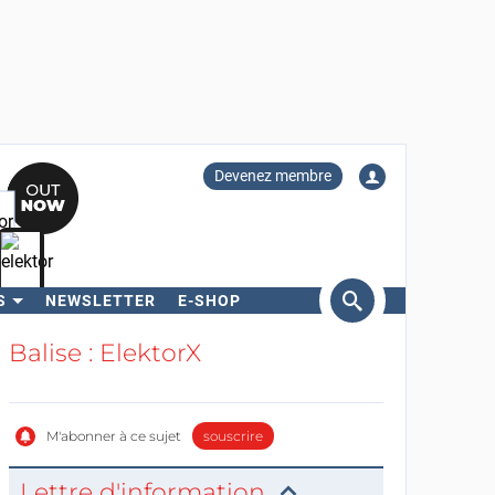
Devenez membre
S
NEWSLETTER
E-SHOP
ercher
Balise : ElektorX
M'abonner à ce sujet
souscrire
Lettre d'information