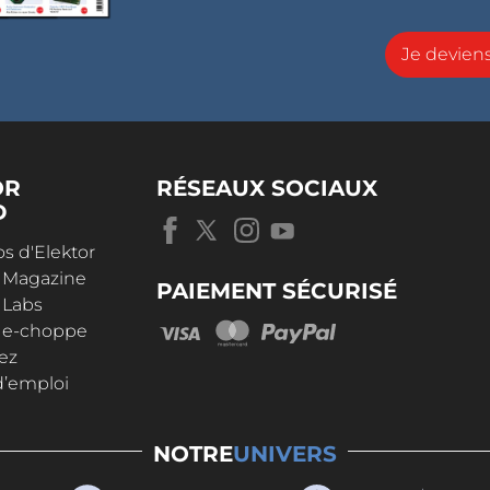
Je devie
OR
RÉSEAUX SOCIAUX
D
s d'Elektor
r Magazine
PAIEMENT SÉCURISÉ
 Labs
r e-choppe
ez
d’emploi
NOTRE
UNIVERS