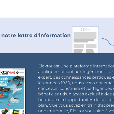
 notre lettre d'information
Elektor est une plateforme internatio
appliquée, offrant aux ingénieurs, au
expert, des connaissances pratiques et
les années 1960, nous avons encou
concevoir, construire et partager de
bénéficient d'un accès exclusif à des 
boutique et d'opportunités de collab
plan. Que vous soyez en train d'appr
une entreprise, Elektor vous aide à vou