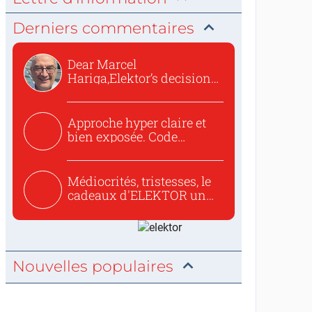
Derniers commentaires
Dear Marcel
Hariga,Elektor’s decision
to republish...
Approche hyper claire et
bien exposée. Code
concis...
Médiocrités, tristesses, le
cadeaux d'ELEKTOR un
c...
Nouvelles populaires